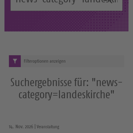
c
S
h
b
u
e
c
g
r
h
i
e
f
Filteroptionen anzeigen
f
:
Suchergebnisse für: "news-
category=landeskirche"
14. Nov. 2026 |
Veranstaltung