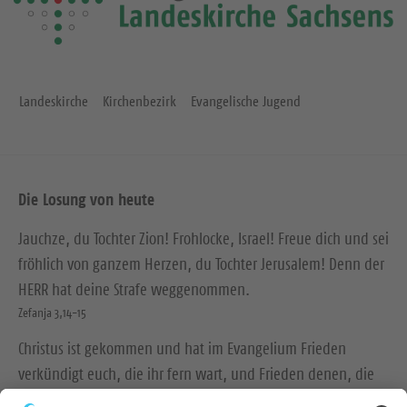
Landeskirche
Kirchenbezirk
Evangelische Jugend
Die Losung von heute
Jauchze, du Tochter Zion! Frohlocke, Israel! Freue dich und sei
fröhlich von ganzem Herzen, du Tochter Jerusalem! Denn der
HERR hat deine Strafe weggenommen.
Zefanja 3,14-15
Christus ist gekommen und hat im Evangelium Frieden
verkündigt euch, die ihr fern wart, und Frieden denen, die
nahe waren.