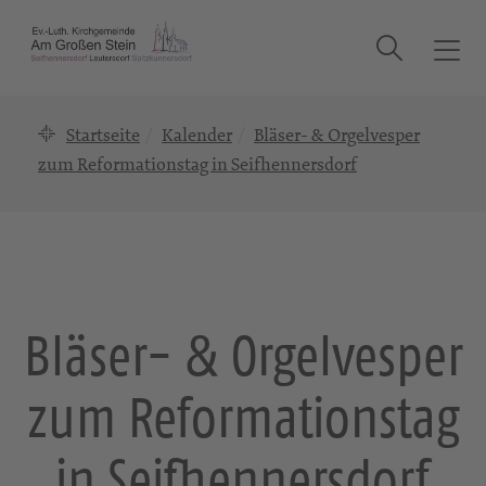
Suche
T
o
g
Startseite
Kalender
Bläser- & Orgelvesper
g
l
zum Reformationstag in Seifhennersdorf
e
n
a
v
i
g
Bläser- & Orgelvesper
a
t
zum Reformationstag
i
o
n
in Seifhennersdorf