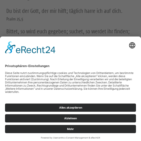
Du bist der Gott, der mir hilft; täglich harre ich auf dich.
Psalm 25,5
Bittet, so wird euch gegeben; suchet, so werdet ihr finden;
klopfet an, so wird euch aufgetan.
Matthäus 7,7
© Evangelische Brüder-Unität – Herrnhuter Brüdergemeine
Weitere Informationen finden Sie hier
Folge uns auf Instagram
Impressum
Datenschutz
© Ev.-Luth. Kirchgemeinde Am Großen Stein Seifhennersdorf 2026