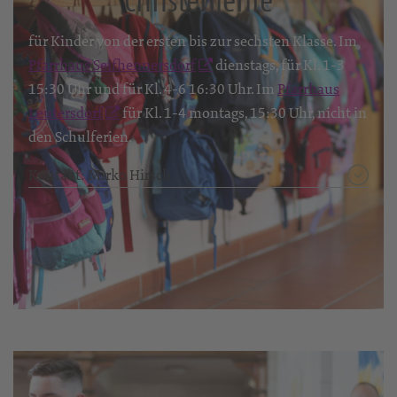
Christenlehre
für Kinder von der ersten bis zur sechsten Klasse. Im
Pfarrhaus Seifhennersdorf
dienstags, für Kl. 1-3
15:30 Uhr und für Kl. 4-6 16:30 Uhr. Im
Pfarrhaus
Leutersdorf
für Kl. 1-4 montags, 15:30 Uhr, nicht in
den Schulferien.
Kontakt: Mirko Hirsch