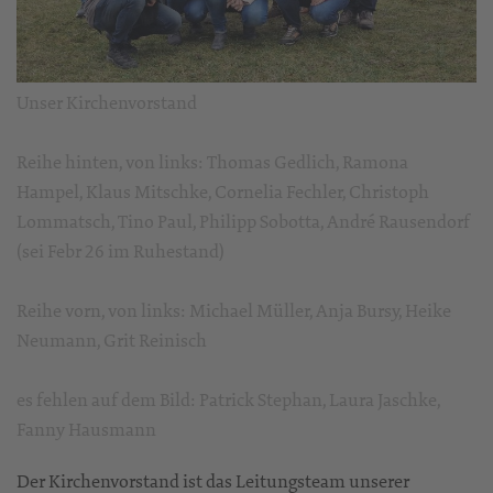
Unser Kirchenvorstand
Reihe hinten, von links: Thomas Gedlich, Ramona
Hampel, Klaus Mitschke, Cornelia Fechler, Christoph
Lommatsch, Tino Paul, Philipp Sobotta, André Rausendorf
(sei Febr 26 im Ruhestand)
Reihe vorn, von links: Michael Müller, Anja Bursy, Heike
Neumann, Grit Reinisch
es fehlen auf dem Bild: Patrick Stephan, Laura Jaschke,
Fanny Hausmann
Der Kirchenvorstand ist das Leitungsteam unserer