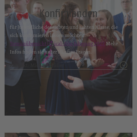
Konfirmanden
für Jugendliche der siebten und achten Klasse, die
sich konfirmieren lassen möchten.
Terminübersicht
,
ical-Abo Jahrgang 2027
Mehr
Infos finden sie unter Häufige Fragen.
Kontakt: Michael Müller