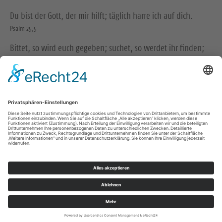
Du bist der Gott, der mir hilft; täglich harre ich auf dich.
Psalm 25,5
Bittet, so wird euch gegeben; suchet, so werdet ihr finden;
klopfet an, so wird euch aufgetan.
Matthäus 7,7
© Evangelische Brüder-Unität – Herrnhuter Brüdergemeine
Weitere Informationen finden Sie hier
Folge uns auf Instagram
Impressum
Datenschutz
© Ev.-Luth. Kirchgemeinde Am Großen Stein Seifhennersdorf 2026