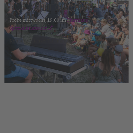
Chor queerbeet.
Probe mittwochs, 19:00 im
Pfarrhaus
Spitzkunnersdorf
.
Kontakt: Michael Tittmann