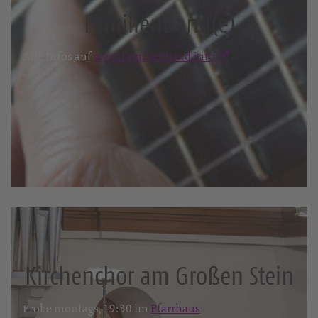
Familienband(e)
Alle Infos auf
www.familienband.info
Kirchenchor am Großen Stein
Probe montags, 19:30 im
Pfarrhaus