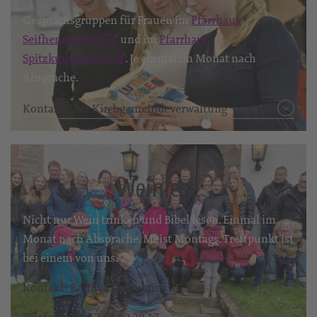
Gesprächsgruppen für Frauen im
Pfarrhaus
Seifhennersdorf
und im
Pfarrhaus
Spitzkunnersdorf
. Je einmal im Monat nach
Absprache.
Kontakt über Kirchgemeindeverwaltung
Weinlese
Nicht nur Wein trinken und Bibel lesen. Einmal im
Monat nach Absprache. Meist Montags. Treffpunkt ist
bei einem von uns.
Kontakt: Ronny Hausmann