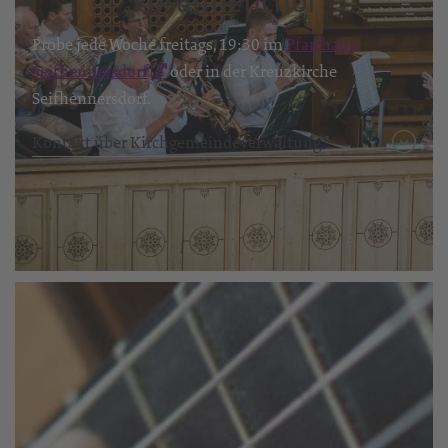
Probe jede Woche freitags, 19:30 im
Pfarrhaus
Seifhennersdorf
oder in der Kreuzkirche
Seifhennersdorf.
Kontakt über Kirchgemeindeverwaltung