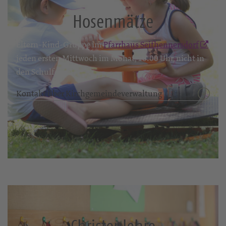
Hosenmätze
Eltern-Kind-Gruppe im
Pfarrhaus Seifhennersdorf
,
jeden ersten Mittwoch im Monat, 16:00 Uhr, nicht in
den Schulferien.
Kontakt über Kirchgemeindeverwaltung