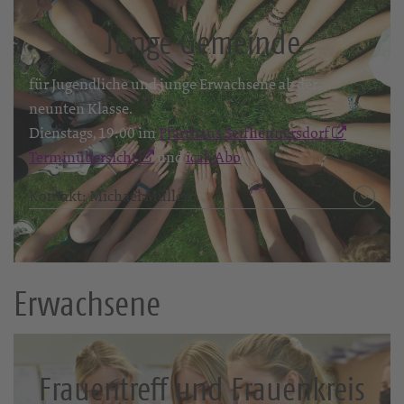
Junge Gemeinde
für Jugendliche und junge Erwachsene ab der
neunten Klasse.
Dienstags, 19:00 im
Pfarrhaus Seifhennersdorf
,
Terminübersicht
und
ical-Abo
.
Kontakt: Michael Müller
Erwachsene
Frauentreff und Frauenkreis