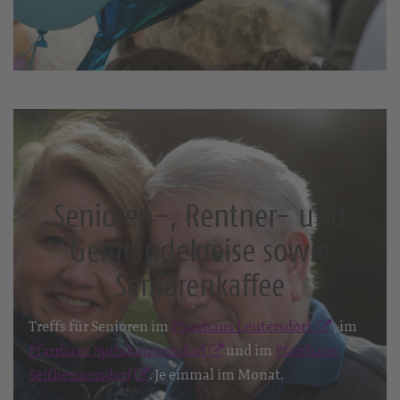
Senioren-, Rentner- und
Gemeindekreise sowie
Seniorenkaffee
Treffs für Senioren im
Pfarrhaus Leutersdorf
, im
Pfarrhaus Spitzkunnersdorf
und im
Pfarrhaus
Seifhennersdorf
. Je einmal im Monat.