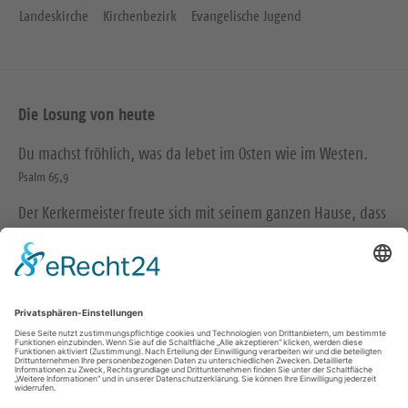
Landeskirche
Kirchenbezirk
Evangelische Jugend
Die Losung von heute
Du machst fröhlich, was da lebet im Osten wie im Westen.
Psalm 65,9
Der Kerkermeister freute sich mit seinem ganzen Hause, dass
er zum Glauben an Gott gekommen war.
Apostelgeschichte 16,34
© Evangelische Brüder-Unität – Herrnhuter Brüdergemeine
Weitere Informationen finden Sie hier
Folge uns auf Instagram