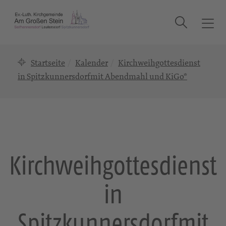
Suche
T
o
g
Startseite
Kalender
Kirchweihgottesdienst
g
l
in Spitzkunnersdorfmit Abendmahl und KiGo*
e
n
a
v
i
g
Kirchweihgottesdienst
a
t
in
i
o
n
Spitzkunnersdorfmit