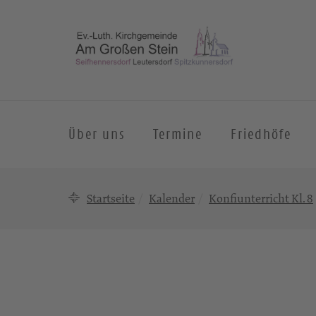
Über uns
Termine
Friedhöfe
Startseite
Kalender
Konfiunterricht Kl. 8