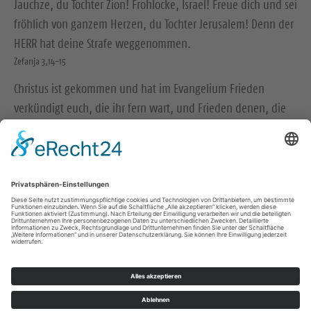
Jauchze, du Tochter Zion! Frohlocke, Israel! Freue dich und sei
fröhlich von ganzem Herzen, du Tochter Jerusalem! Denn der
HERR hat deine Strafe weggenommen.
Zefanja 3,14-15
Christus ist gekommen und hat im Evangelium Frieden
verkündigt euch, die ihr fern wart, und Frieden denen, die
nahe waren.
Epheser 2,17
© Evangelische Brüder-Unität – Herrnhuter Brüdergemeine
Weitere Informationen finden Sie hier
Folge uns auf Instagram
Impressum
Datenschutz