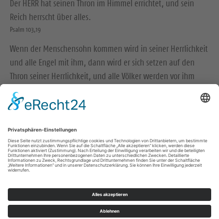
Der HERR hat seinen Thron im Himmel errichtet, und sein
Reich herrscht über alles.
Psalm 103,19
Wenn der Menschensohn kommen wird in seiner Herrlichkeit
und alle Engel mit ihm, dann wird er sich setzen auf den
Thron seiner Herrlichkeit, und alle Völker werden vor ihm
versammelt werden.
Matthäus 25,31-32
© Evangelische Brüder-Unität – Herrnhuter Brüdergemeine
Weitere Informationen finden Sie hier
Folge uns auf Instagram
Impressum
Datenschutz