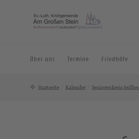
Über uns
Termine
Friedhöfe
Startseite
Kalender
Seniorenkreis Seifhe