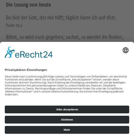
Die Losung von heute
Du bist der Gott, der mir hilft; täglich harre ich auf dich.
Psalm 25,5
Bittet, so wird euch gegeben; suchet, so werdet ihr finden;
klopfet an, so wird euch aufgetan.
Matthäus 7,7
© Evangelische Brüder-Unität – Herrnhuter Brüdergemeine
Weitere Informationen finden Sie hier
Folge uns auf Instagram
Impressum
Datenschutz
© Ev.-Luth. Kirchgemeinde Am Großen Stein Seifhennersdorf 2026