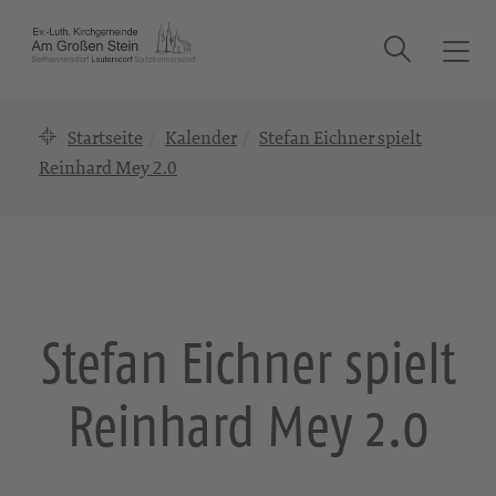
Suche
T
o
g
Startseite
Kalender
Stefan Eichner spielt
g
l
Reinhard Mey 2.0
e
n
a
v
i
g
Stefan Eichner spielt
a
t
Reinhard Mey 2.0
i
o
n